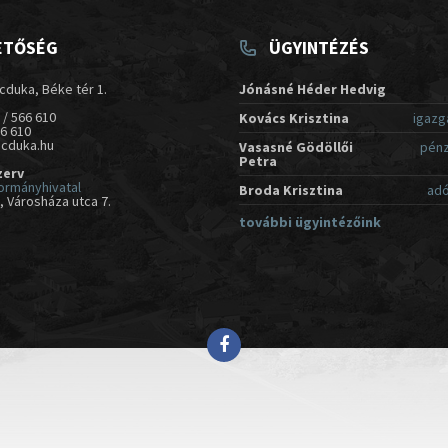
ETŐSÉG
ÜGYINTÉZÉS
cduka, Béke tér 1.
Jónásné Héder Hedvig
 / 566 610
Kovács Krisztina
igazg
66 610
acduka.hu
Vasasné Gödöllői
pénz
Petra
zerv
ormányhivatal
Broda Krisztina
adó
 Városháza utca 7.
további ügyintézőink