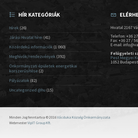
HÍR KATEGÓRIÁK
ELÉRH
Hivatal 2167 Vá
Hírek
(26)
Telefon: +36 27
Járási Hivatal hírei
(41)
Fax: +36 27 / 5
E-mail: info@v
Közérdekű információk
(1 060)
Felügyeleti s
Meghívók/rendezvények
(392)
Pest Megyei K
1052 Budapest,
Önkormányzati épületek energetikai
korszerűsítése
(2)
Pályázatok
(82)
Uncategorized @hu
(15)
Minden Jog fenntartva © 2016
Vácduka Község Önkormányzata
Webmester
VipIT Group Kft.