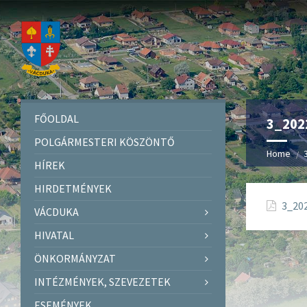
FŐOLDAL
3_202
POLGÁRMESTERI KÖSZÖNTŐ
Home
HÍREK
HIRDETMÉNYEK
3_202
VÁCDUKA
HIVATAL
ÖNKORMÁNYZAT
INTÉZMÉNYEK, SZEVEZETEK
ESEMÉNYEK