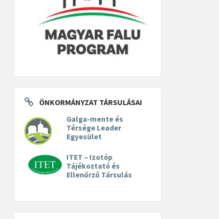
ÖNKORMÁNYZAT TÁRSULÁSAI
Galga-mente és
Térsége Leader
Egyesület
ITET – Izotóp
Tájékoztató és
Ellenőrző Társulás