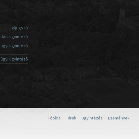
aljegyző
atási ügyintéző
ügyi ügyintéző
ügyi ügyintéző
Főoldal
Hírek
Ügyintézés
Események