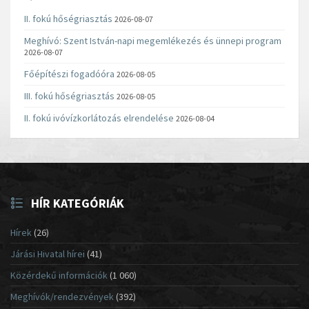
II. fokú hőségriasztás
2026-08-07
Meghívó: Szent István-napi megemlékezés és ünnepi program
2026-08-07
Főépítészi fogadóóra
2026-08-05
III. fokú hőségriasztás
2026-08-05
II. fokú ivóvízkorlátozás elrendelése
2026-08-04
HÍR KATEGÓRIÁK
Hírek
(26)
Járási Hivatal hírei
(41)
Közérdekű információk
(1 060)
Meghívók/rendezvények
(392)