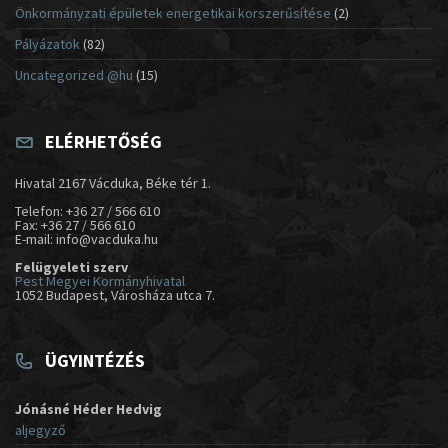
Önkormányzati épületek energetikai korszerűsítése
(2)
Pályázatok
(82)
Uncategorized @hu
(15)
ELÉRHETŐSÉG
Hivatal 2167 Vácduka, Béke tér 1.
Telefon: +36 27 / 566 610
Fax: +36 27 / 566 610
E-mail: info@vacduka.hu
Felügyeleti szerv
Pest Megyei Kormányhivatal
1052 Budapest, Városháza utca 7.
ÜGYINTÉZÉS
Jónásné Héder Hedvig
aljegyző