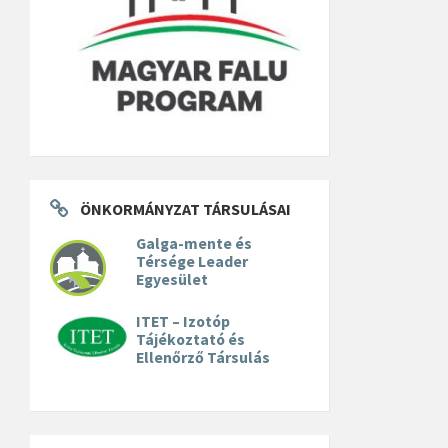
ÖNKORMÁNYZAT TÁRSULÁSAI
Galga-mente és
Térsége Leader
Egyesület
ITET – Izotóp
Tájékoztató és
Ellenőrző Társulás