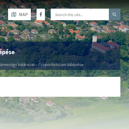
MAP
lépése
ármesteri határozat – Csoportlétszám túllépése