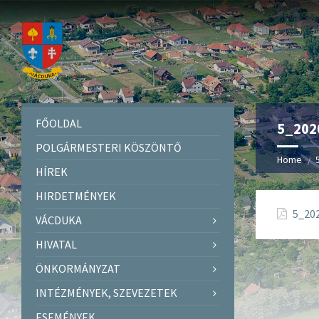
FŐOLDAL
5_2020
POLGÁRMESTERI KÖSZÖNTŐ
Home
HÍREK
HIRDETMÉNYEK
5_202
VÁCDUKA
HIVATAL
ÖNKORMÁNYZAT
INTÉZMÉNYEK, SZEVEZETEK
ESEMÉNYEK