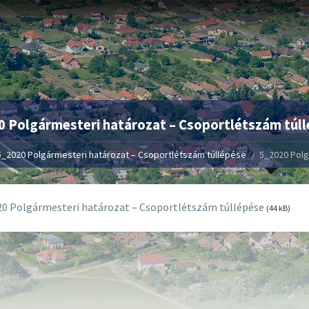
 Polgármesteri határozat – Csoportlétszám túl
5_2020 Polgármesteri határozat – Csoportlétszám túllépése
5_2020 Polg
0 Polgármesteri határozat – Csoportlétszám túllépése
(44 kB)