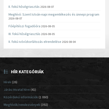
II. fokú hőségriasztás
2026-08-07
Meghívó: Szent István-napi megemlékezés és ünnepi program
2026-08-07
Főépítészi fogadóóra
2026-08-05
III. fokú hőségriasztás
2026-08-05
II. fokú ivóvízkorlátozás elrendelése
2026-08-04
HÍR KATEGÓRIÁK
Hírek
(26)
Járási Hivatal hírei
(41)
Közérdekű információk
(1 060)
Meghívók/rendezvények
(392)