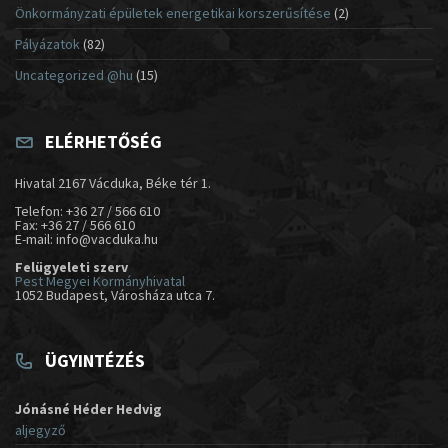
Önkormányzati épületek energetikai korszerűsítése
(2)
Pályázatok
(82)
Uncategorized @hu
(15)
ELÉRHETŐSÉG
Hivatal 2167 Vácduka, Béke tér 1.
Telefon: +36 27 / 566 610
Fax: +36 27 / 566 610
E-mail: info@vacduka.hu
Felügyeleti szerv
Pest Megyei Kormányhivatal
1052 Budapest, Városháza utca 7.
ÜGYINTÉZÉS
Jónásné Héder Hedvig
aljegyző