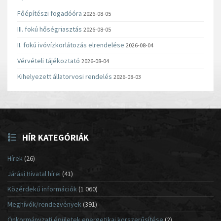
Főépítészi fogadóóra
2026-08-05
III. fokú hőségriasztás
2026-08-05
II. fokú ivóvízkorlátozás elrendelése
2026-08-04
Vérvételi tájékoztató
2026-08-04
Kihelyezett állatorvosi rendelés
2026-08-03
HÍR KATEGÓRIÁK
Hírek
(26)
Járási Hivatal hírei
(41)
Közérdekű információk
(1 060)
Meghívók/rendezvények
(391)
Önkormányzati épületek energetikai korszerűsítése
(2)