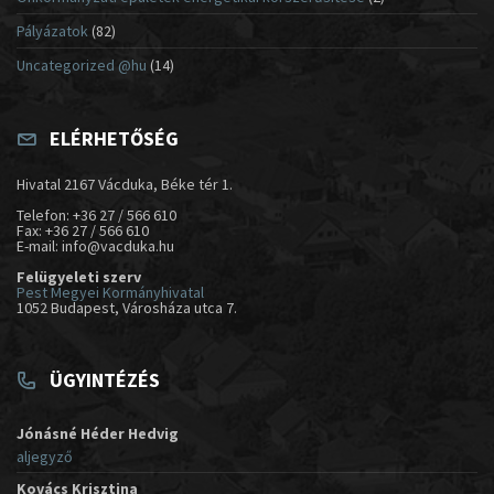
Pályázatok
(82)
Uncategorized @hu
(14)
ELÉRHETŐSÉG
Hivatal 2167 Vácduka, Béke tér 1.
Telefon: +36 27 / 566 610
Fax: +36 27 / 566 610
E-mail: info@vacduka.hu
Felügyeleti szerv
Pest Megyei Kormányhivatal
1052 Budapest, Városháza utca 7.
ÜGYINTÉZÉS
Jónásné Héder Hedvig
aljegyző
Kovács Krisztina