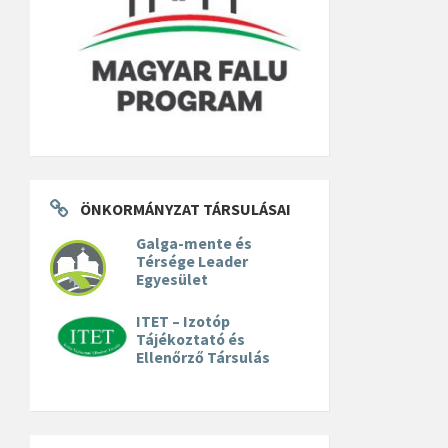
ÖNKORMÁNYZAT TÁRSULÁSAI
Galga-mente és
Térsége Leader
Egyesület
ITET – Izotóp
Tájékoztató és
Ellenőrző Társulás