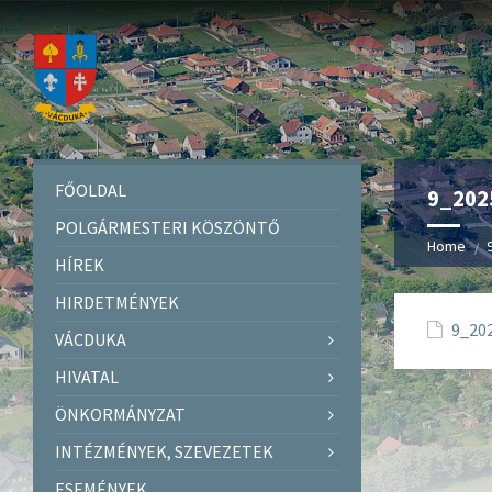
FŐOLDAL
9_202
POLGÁRMESTERI KÖSZÖNTŐ
Home
HÍREK
HIRDETMÉNYEK
9_202
VÁCDUKA
HIVATAL
ÖNKORMÁNYZAT
INTÉZMÉNYEK, SZEVEZETEK
ESEMÉNYEK