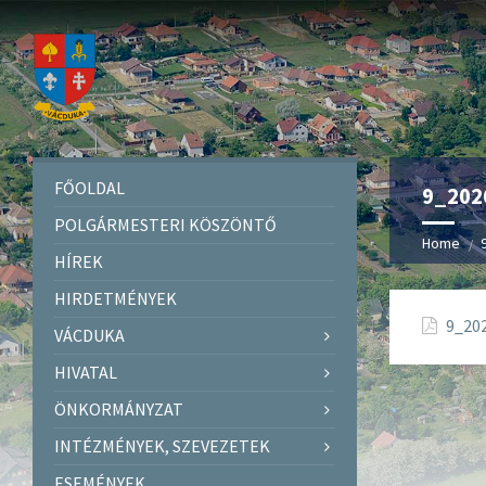
FŐOLDAL
9_2026
POLGÁRMESTERI KÖSZÖNTŐ
Home
HÍREK
HIRDETMÉNYEK
9_202
VÁCDUKA
HIVATAL
ÖNKORMÁNYZAT
INTÉZMÉNYEK, SZEVEZETEK
ESEMÉNYEK