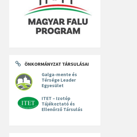
ÖNKORMÁNYZAT TÁRSULÁSAI
Galga-mente és
Térsége Leader
Egyesület
ITET – Izotóp
Tájékoztató és
Ellenőrző Társulás