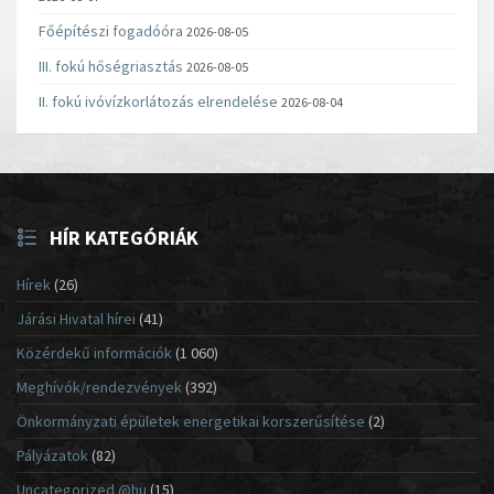
Főépítészi fogadóóra
2026-08-05
III. fokú hőségriasztás
2026-08-05
II. fokú ivóvízkorlátozás elrendelése
2026-08-04
HÍR KATEGÓRIÁK
Hírek
(26)
Járási Hivatal hírei
(41)
Közérdekű információk
(1 060)
Meghívók/rendezvények
(392)
Önkormányzati épületek energetikai korszerűsítése
(2)
Pályázatok
(82)
Uncategorized @hu
(15)