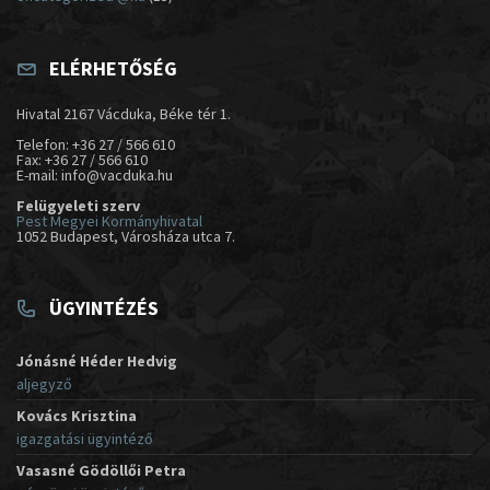
ELÉRHETŐSÉG
Hivatal 2167 Vácduka, Béke tér 1.
Telefon: +36 27 / 566 610
Fax: +36 27 / 566 610
E-mail: info@vacduka.hu
Felügyeleti szerv
Pest Megyei Kormányhivatal
1052 Budapest, Városháza utca 7.
ÜGYINTÉZÉS
Jónásné Héder Hedvig
aljegyző
Kovács Krisztina
igazgatási ügyintéző
Vasasné Gödöllői Petra