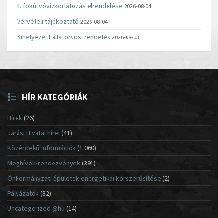
II. fokú ivóvízkorlátozás elrendelése
2026-08-04
Vérvételi tájékoztató
2026-08-04
Kihelyezett állatorvosi rendelés
2026-08-03
HÍR KATEGÓRIÁK
Hírek
(26)
Járási Hivatal hírei
(41)
Közérdekű információk
(1 060)
Meghívók/rendezvények
(391)
Önkormányzati épületek energetikai korszerűsítése
(2)
Pályázatok
(82)
Uncategorized @hu
(14)