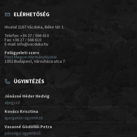
ELÉRHETŐSÉG
Hivatal 2167 Vácduka, Béke tér 1.
Telefon: +36 27 / 566 610
Fax: +36 27 / 566 610
E-mail: info@vacduka.hu
Felügyeleti szerv
Pest Megyei Kormányhivatal
1052 Budapest, Városháza utca 7.
ÜGYINTÉZÉS
Jónásné Héder Hedvig
aljegyző
Kovács Krisztina
igazgatási ügyintéző
Vasasné Gödöllői Petra
pénzügyi ügyintéző