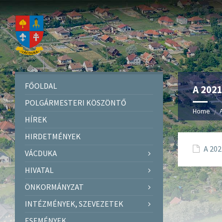
FŐOLDAL
A 2021
POLGÁRMESTERI KÖSZÖNTŐ
Home
HÍREK
HIRDETMÉNYEK
A 202
VÁCDUKA
HIVATAL
ÖNKORMÁNYZAT
INTÉZMÉNYEK, SZEVEZETEK
ESEMÉNYEK