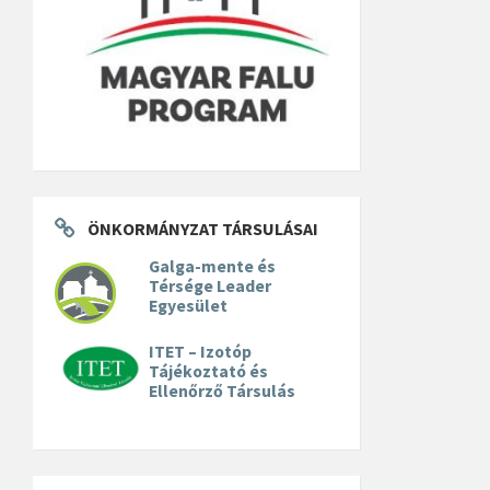
ÖNKORMÁNYZAT TÁRSULÁSAI
Galga-mente és
Térsége Leader
Egyesület
ITET – Izotóp
Tájékoztató és
Ellenőrző Társulás