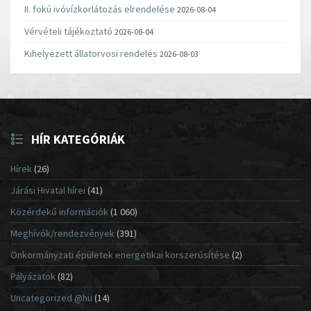
II. fokú ivóvízkorlátozás elrendelése
2026-08-04
Vérvételi tájékoztató
2026-08-04
Kihelyezett állatorvosi rendelés
2026-08-03
HÍR KATEGÓRIÁK
Hírek
(26)
Járási Hivatal hírei
(41)
Közérdekű információk
(1 060)
Meghívók/rendezvények
(391)
Önkormányzati épületek energetikai korszerűsítése
(2)
Pályázatok
(82)
Uncategorized @hu
(14)