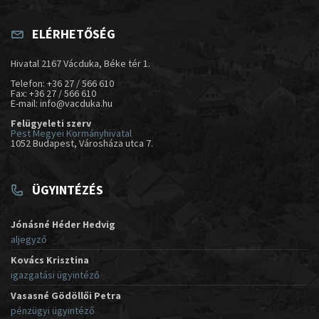
ELÉRHETŐSÉG
Hivatal 2167 Vácduka, Béke tér 1.
Telefon: +36 27 / 566 610
Fax: +36 27 / 566 610
E-mail: info@vacduka.hu
Felügyeleti szerv
Pest Megyei Kormányhivatal
1052 Budapest, Városháza utca 7.
ÜGYINTÉZÉS
Jónásné Héder Hedvig
aljegyző
Kovács Krisztina
igazgatási ügyintéző
Vasasné Gödöllői Petra
pénzügyi ügyintéző