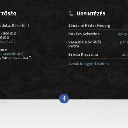
ETŐSÉG
ÜGYINTÉZÉS
cduka, Béke tér 1.
Jónásné Héder Hedvig
 / 566 610
Kovács Krisztina
igazg
66 610
acduka.hu
Vasasné Gödöllői
pénz
Petra
zerv
ormányhivatal
Broda Krisztina
adó
 Városháza utca 7.
további ügyintézőink