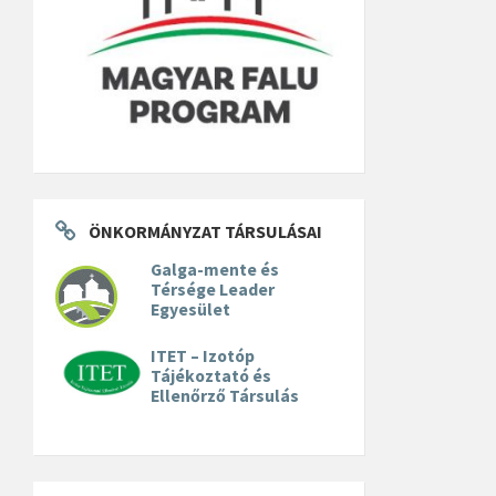
ÖNKORMÁNYZAT TÁRSULÁSAI
Galga-mente és
Térsége Leader
Egyesület
ITET – Izotóp
Tájékoztató és
Ellenőrző Társulás