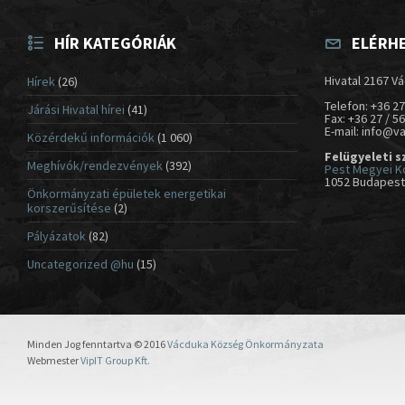
HÍR KATEGÓRIÁK
ELÉRH
Hivatal 2167 Vá
Hírek
(26)
Telefon: +36 27
Járási Hivatal hírei
(41)
Fax: +36 27 / 5
E-mail: info@v
Közérdekű információk
(1 060)
Felügyeleti s
Meghívók/rendezvények
(392)
Pest Megyei K
1052 Budapest,
Önkormányzati épületek energetikai
korszerűsítése
(2)
Pályázatok
(82)
Uncategorized @hu
(15)
Minden Jog fenntartva © 2016
Vácduka Község Önkormányzata
Webmester
VipIT Group Kft.