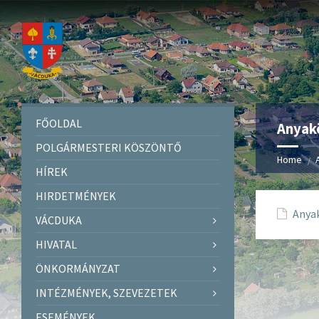
FŐOLDAL
Anyakö
POLGÁRMESTERI KÖSZÖNTŐ
Home
HÍREK
HIRDETMÉNYEK
Anyak
VÁCDUKA
HIVATAL
ÖNKORMÁNYZAT
INTÉZMÉNYEK, SZEVEZETEK
ESEMÉNYEK