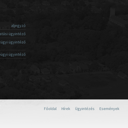
aljegyző
atási ügyintéző
ügyi ügyintéző
ügyi ügyintéző
Főoldal
Hírek
Ügyintézés
Események