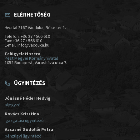
ELÉRHETŐSÉG
Hivatal 2167 Vácduka, Béke tér 1.
Telefon: +36 27 / 566 610
Fax: +36 27 / 566 610
E-mail: info@vacduka.hu
Felügyeleti szerv
Pest Megyei Kormányhivatal
1052 Budapest, Városháza utca 7.
ÜGYINTÉZÉS
Jónásné Héder Hedvig
aljegyző
Kovács Krisztina
igazgatási ügyintéző
Vasasné Gödöllői Petra
pénzügyi ügyintéző