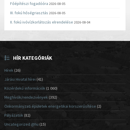
Főépítészi fogadóóra
2026-08-05
III. fokú hőségriasztás
2026-08-05
II. fokú ivóvízkorlátozás elrendelése
2026-08-04
HÍR KATEGÓRIÁK
Hírek
(26)
Járási Hivatal hírei
(41)
Közérdekű információk
(1 060)
Meghívók/rendezvények
(392)
Önkormányzati épületek energetikai korszerűsítése
(2)
Pályázatok
(82)
Uncategorized @hu
(15)