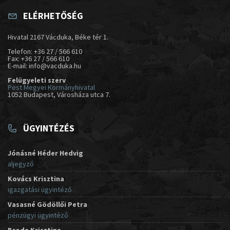
ELÉRHETŐSÉG
Hivatal 2167 Vácduka, Béke tér 1.
Telefon: +36 27 / 566 610
Fax: +36 27 / 566 610
E-mail: info@vacduka.hu
Felügyeleti szerv
Pest Megyei Kormányhivatal
1052 Budapest, Városháza utca 7.
ÜGYINTÉZÉS
Jónásné Héder Hedvig
aljegyző
Kovács Krisztina
igazgatási ügyintéző
Vasasné Gödöllői Petra
pénzügyi ügyintéző
Broda Krisztina