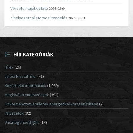
Vérvételi tájékoztató
2026-08-04
Kihelyezett állatorvosi rendelés
2026-08-03
HÍR KATEGÓRIÁK
Hírek
(26)
Járási Hivatal hírei
(41)
Közérdekű információk
(1 060)
Meghívók/rendezvények
(391)
Önkormányzati épületek energetikai korszerűsítése
(2)
Pályázatok
(82)
Uncategorized @hu
(14)