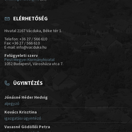
ELÉRHETŐSÉG
Hivatal 2167 Vácduka, Béke tér 1.
Telefon: +36 27 / 566 610
Fax: +36 27 / 566 610
E-mail: info@vacduka.hu
Felügyeleti szerv
Pest Megyei Kormányhivatal
1052 Budapest, Városháza utca 7.
ÜGYINTÉZÉS
Jónásné Héder Hedvig
aljegyző
Kovács Krisztina
igazgatási ügyintéző
Vasasné Gödöllői Petra