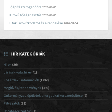
Főépítészi fogadóóra
2026-08-05
III. fokú hőségriasztás
2026-08-05
II. fokú ivóvízkorlátozás elrendelése
2026-08-04
HÍR KATEGÓRIÁK
Hírek
(26)
Járási Hivatal hírei
(41)
Közérdekű információk
(1 060)
Meghívók/rendezvények
(392)
Önkormányzati épületek energetikai korszerűsítése
(2)
Pályázatok
(82)
Uncategorized @hu
(15)