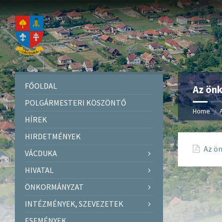
FŐOLDAL
Az ön
POLGÁRMESTERI KÖSZÖNTŐ
Home
HÍREK
HIRDETMÉNYEK
Az ön
VÁCDUKA
HIVATAL
ÖNKORMÁNYZAT
INTÉZMÉNYEK, SZEVEZETEK
ESEMÉNYEK