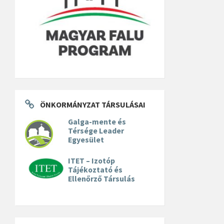
ÖNKORMÁNYZAT TÁRSULÁSAI
Galga-mente és
Térsége Leader
Egyesület
ITET – Izotóp
Tájékoztató és
Ellenőrző Társulás