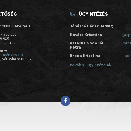
ETŐSÉG
ÜGYINTÉZÉS
cduka, Béke tér 1.
Jónásné Héder Hedvig
 / 566 610
Kovács Krisztina
igazg
66 610
acduka.hu
Vasasné Gödöllői
pénz
Petra
zerv
ormányhivatal
Broda Krisztina
adó
 Városháza utca 7.
további ügyintézőink