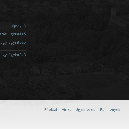
aljegyző
atási ügyintéző
ügyi ügyintéző
ügyi ügyintéző
Főoldal
Hírek
Ügyintézés
Események