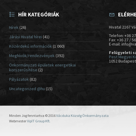
HÍR KATEGÓRIÁK
ELÉRH
Hivatal 2167 Vá
Hírek
(26)
Telefon: +36 27
Járási Hivatal hírei
(41)
Fax: +36 27 / 5
E-mail: info@v
Közérdekű információk
(1 060)
Felügyeleti s
Meghívók/rendezvények
(392)
Pest Megyei K
1052 Budapest,
Önkormányzati épületek energetikai
korszerűsítése
(2)
Pályázatok
(82)
Uncategorized @hu
(15)
Minden Jog fenntartva © 2016
Vácduka Község Önkormányzata
Webmester
VipIT Group Kft.