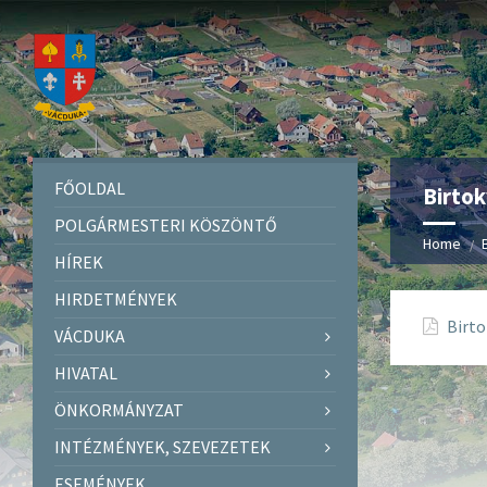
FŐOLDAL
Birto
POLGÁRMESTERI KÖSZÖNTŐ
Home
HÍREK
HIRDETMÉNYEK
Birt
VÁCDUKA
HIVATAL
ÖNKORMÁNYZAT
INTÉZMÉNYEK, SZEVEZETEK
ESEMÉNYEK