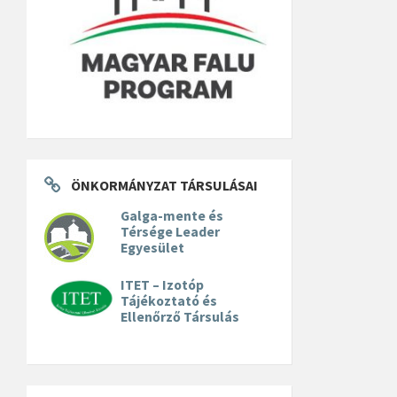
ÖNKORMÁNYZAT TÁRSULÁSAI
Galga-mente és
Térsége Leader
Egyesület
ITET – Izotóp
Tájékoztató és
Ellenőrző Társulás