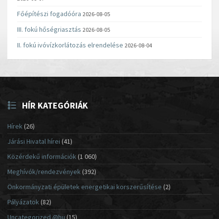
Főépítészi fogadóóra
2026-08-05
III. fokú hőségriasztás
2026-08-05
II. fokú ivóvízkorlátozás elrendelése
2026-08-04
HÍR KATEGÓRIÁK
Hírek
(26)
Járási Hivatal hírei
(41)
Közérdekű információk
(1 060)
Meghívók/rendezvények
(392)
Önkormányzati épületek energetikai korszerűsítése
(2)
Pályázatok
(82)
Uncategorized @hu
(15)