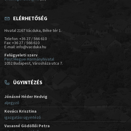
ELÉRHETŐSÉG
Hivatal 2167 Vácduka, Béke tér 1.
Telefon: +36 27 / 566 610
Fax: +36 27 / 566 610
E-mail: info@vacduka.hu
Felügyeleti szerv
Pest Megyei Kormányhivatal
1052 Budapest, Városháza utca 7.
ÜGYINTÉZÉS
Jónásné Héder Hedvig
aljegyző
Kovács Krisztina
igazgatási ügyintéző
Vasasné Gödöllői Petra