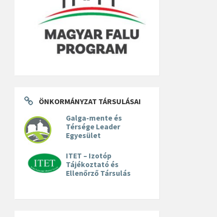
ÖNKORMÁNYZAT TÁRSULÁSAI
Galga-mente és
Térsége Leader
Egyesület
ITET – Izotóp
Tájékoztató és
Ellenőrző Társulás