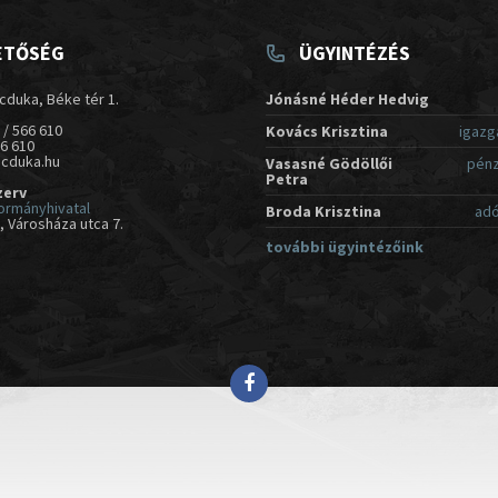
ETŐSÉG
ÜGYINTÉZÉS
cduka, Béke tér 1.
Jónásné Héder Hedvig
 / 566 610
Kovács Krisztina
igazg
66 610
acduka.hu
Vasasné Gödöllői
pénz
Petra
zerv
ormányhivatal
Broda Krisztina
adó
 Városháza utca 7.
további ügyintézőink