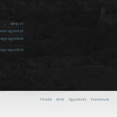
aljegyző
atási ügyintéző
ügyi ügyintéző
ügyi ügyintéző
Főoldal
Hírek
Ügyintézés
Események