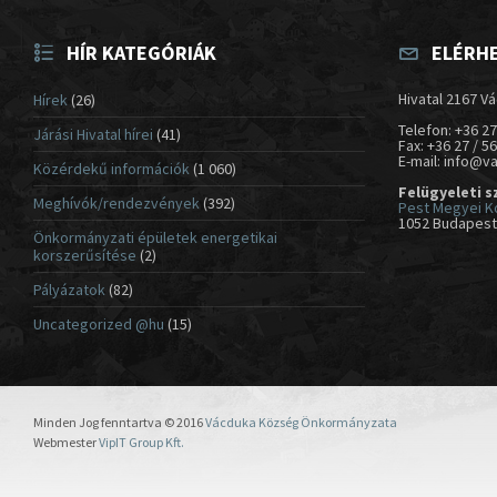
HÍR KATEGÓRIÁK
ELÉRH
Hivatal 2167 Vá
Hírek
(26)
Telefon: +36 27
Járási Hivatal hírei
(41)
Fax: +36 27 / 5
E-mail: info@v
Közérdekű információk
(1 060)
Felügyeleti s
Meghívók/rendezvények
(392)
Pest Megyei K
1052 Budapest,
Önkormányzati épületek energetikai
korszerűsítése
(2)
Pályázatok
(82)
Uncategorized @hu
(15)
Minden Jog fenntartva © 2016
Vácduka Község Önkormányzata
Webmester
VipIT Group Kft.