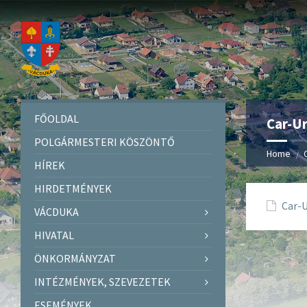
FŐOLDAL
Car-Ur
POLGÁRMESTERI KÖSZÖNTŐ
Home
C
HÍREK
HIRDETMÉNYEK
Car-U
VÁCDUKA
HIVATAL
ÖNKORMÁNYZAT
INTÉZMÉNYEK, SZEVEZETEK
ESEMÉNYEK