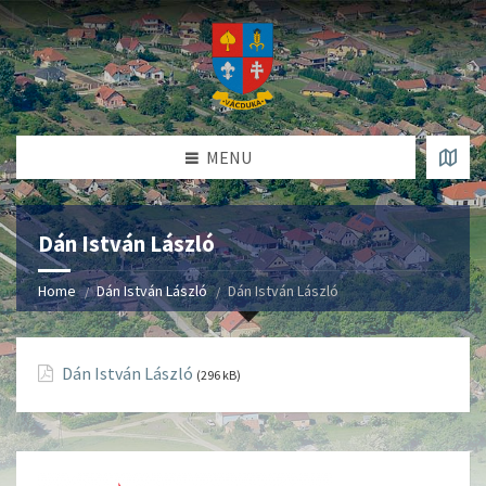
MENU
Dán István László
Home
Dán István László
Dán István László
Dán István László
(296 kB)