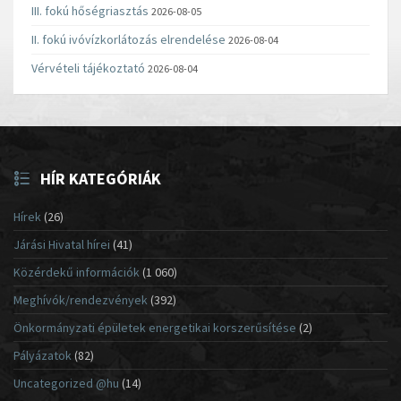
III. fokú hőségriasztás
2026-08-05
II. fokú ivóvízkorlátozás elrendelése
2026-08-04
Vérvételi tájékoztató
2026-08-04
HÍR KATEGÓRIÁK
Hírek
(26)
Járási Hivatal hírei
(41)
Közérdekű információk
(1 060)
Meghívók/rendezvények
(392)
Önkormányzati épületek energetikai korszerűsítése
(2)
Pályázatok
(82)
Uncategorized @hu
(14)