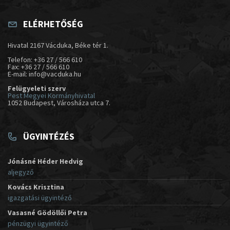
ELÉRHETŐSÉG
Hivatal 2167 Vácduka, Béke tér 1.
Telefon: +36 27 / 566 610
Fax: +36 27 / 566 610
E-mail: info@vacduka.hu
Felügyeleti szerv
Pest Megyei Kormányhivatal
1052 Budapest, Városháza utca 7.
ÜGYINTÉZÉS
Jónásné Héder Hedvig
aljegyző
Kovács Krisztina
igazgatási ügyintéző
Vasasné Gödöllői Petra
pénzügyi ügyintéző