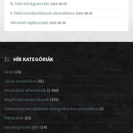
III. fokú hőségriasztás
2026-08-05
II. fokú ivóvízkorlátozás elrendelése
2026-08-04
Vérvételi tájékoztató
2026-08-04
HÍR KATEGÓRIÁK
Hírek
(26)
Járási Hivatal hírei
(41)
Közérdekű információk
(1 060)
Meghívók/rendezvények
(392)
Önkormányzati épületek energetikai korszerűsítése
(2)
Pályázatok
(82)
Uncategorized @hu
(14)