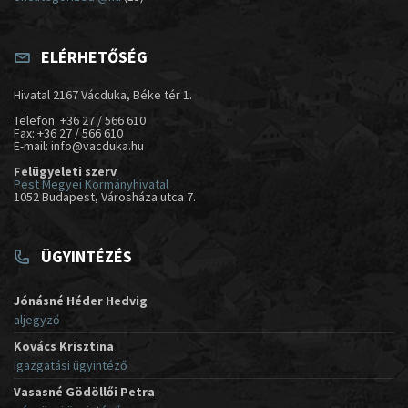
ELÉRHETŐSÉG
Hivatal 2167 Vácduka, Béke tér 1.
Telefon: +36 27 / 566 610
Fax: +36 27 / 566 610
E-mail: info@vacduka.hu
Felügyeleti szerv
Pest Megyei Kormányhivatal
1052 Budapest, Városháza utca 7.
ÜGYINTÉZÉS
Jónásné Héder Hedvig
aljegyző
Kovács Krisztina
igazgatási ügyintéző
Vasasné Gödöllői Petra