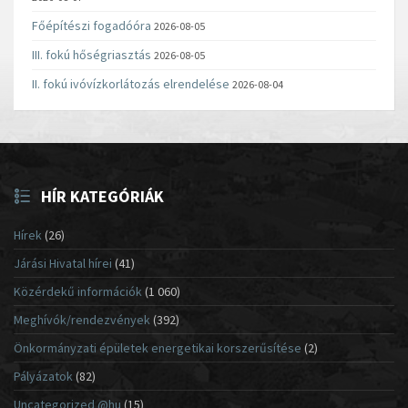
Főépítészi fogadóóra
2026-08-05
III. fokú hőségriasztás
2026-08-05
II. fokú ivóvízkorlátozás elrendelése
2026-08-04
HÍR KATEGÓRIÁK
Hírek
(26)
Járási Hivatal hírei
(41)
Közérdekű információk
(1 060)
Meghívók/rendezvények
(392)
Önkormányzati épületek energetikai korszerűsítése
(2)
Pályázatok
(82)
Uncategorized @hu
(15)