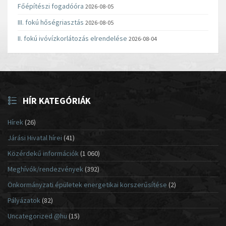
Főépítészi fogadóóra
2026-08-05
III. fokú hőségriasztás
2026-08-05
II. fokú ivóvízkorlátozás elrendelése
2026-08-04
HÍR KATEGÓRIÁK
Hírek
(26)
Járási Hivatal hírei
(41)
Közérdekű információk
(1 060)
Meghívók/rendezvények
(392)
Önkormányzati épületek energetikai korszerűsítése
(2)
Pályázatok
(82)
Uncategorized @hu
(15)