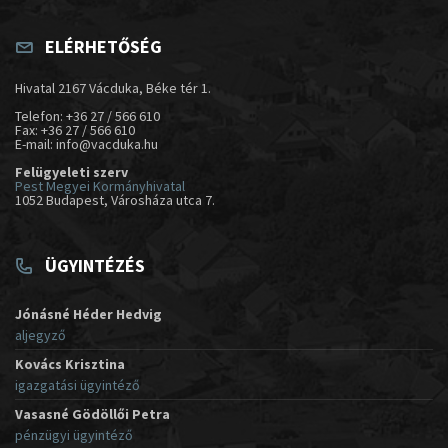
ELÉRHETŐSÉG
Hivatal 2167 Vácduka, Béke tér 1.
Telefon: +36 27 / 566 610
Fax: +36 27 / 566 610
E-mail: info@vacduka.hu
Felügyeleti szerv
Pest Megyei Kormányhivatal
1052 Budapest, Városháza utca 7.
ÜGYINTÉZÉS
Jónásné Héder Hedvig
aljegyző
Kovács Krisztina
igazgatási ügyintéző
Vasasné Gödöllői Petra
pénzügyi ügyintéző