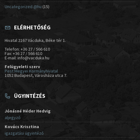
Uncategorized @hu
(15)
ELÉRHETŐSÉG
Hivatal 2167 Vácduka, Béke tér 1.
Telefon: +36 27 / 566 610
Fax: +36 27 / 566 610
E-mail: info@vacduka.hu
Felügyeleti szerv
Pest Megyei Kormányhivatal
1052 Budapest, Városháza utca 7.
ÜGYINTÉZÉS
Jónásné Héder Hedvig
aljegyző
Kovács Krisztina
igazgatási ügyintéző