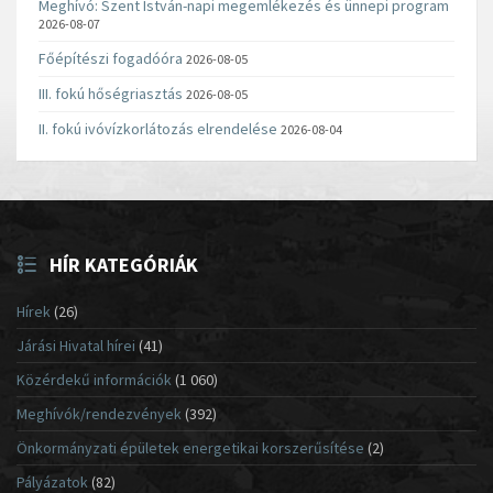
Meghívó: Szent István-napi megemlékezés és ünnepi program
2026-08-07
Főépítészi fogadóóra
2026-08-05
III. fokú hőségriasztás
2026-08-05
II. fokú ivóvízkorlátozás elrendelése
2026-08-04
HÍR KATEGÓRIÁK
Hírek
(26)
Járási Hivatal hírei
(41)
Közérdekű információk
(1 060)
Meghívók/rendezvények
(392)
Önkormányzati épületek energetikai korszerűsítése
(2)
Pályázatok
(82)