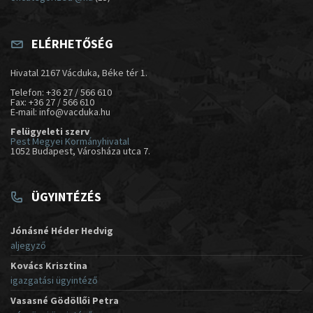
ELÉRHETŐSÉG
Hivatal 2167 Vácduka, Béke tér 1.
Telefon: +36 27 / 566 610
Fax: +36 27 / 566 610
E-mail: info@vacduka.hu
Felügyeleti szerv
Pest Megyei Kormányhivatal
1052 Budapest, Városháza utca 7.
ÜGYINTÉZÉS
Jónásné Héder Hedvig
aljegyző
Kovács Krisztina
igazgatási ügyintéző
Vasasné Gödöllői Petra