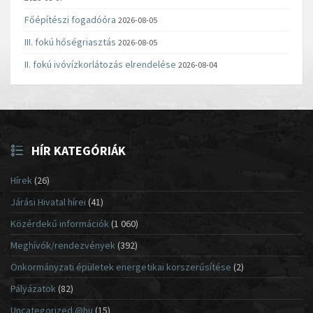
Főépítészi fogadóóra
2026-08-05
III. fokú hőségriasztás
2026-08-05
II. fokú ivóvízkorlátozás elrendelése
2026-08-04
HÍR KATEGÓRIÁK
Hírek
(26)
Járási Hivatal hírei
(41)
Közérdekű információk
(1 060)
Meghívók/rendezvények
(392)
Önkormányzati épületek energetikai korszerűsítése
(2)
Pályázatok
(82)
Uncategorized @hu
(15)