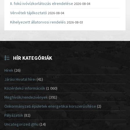
II. fokú ivóvízkorlátozás elrendelése
2026-08-04
Vérvételi tájékoztató
2026-08-04
Kihelyezett állatorvosi rendelés
2026-08-03
HÍR KATEGÓRIÁK
Hírek
(26)
Járási Hivatal hírei
(41)
Közérdekű információk
(1 060)
Meghívók/rendezvények
(391)
Önkormányzati épületek energetikai korszerűsítése
(2)
Pályázatok
(82)
Uncategorized @hu
(14)