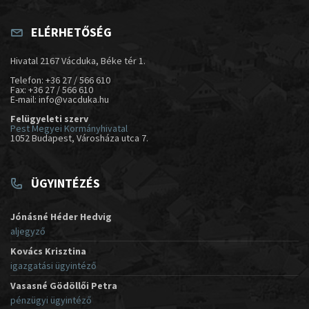
ELÉRHETŐSÉG
Hivatal 2167 Vácduka, Béke tér 1.
Telefon: +36 27 / 566 610
Fax: +36 27 / 566 610
E-mail: info@vacduka.hu
Felügyeleti szerv
Pest Megyei Kormányhivatal
1052 Budapest, Városháza utca 7.
ÜGYINTÉZÉS
Jónásné Héder Hedvig
aljegyző
Kovács Krisztina
igazgatási ügyintéző
Vasasné Gödöllői Petra
pénzügyi ügyintéző