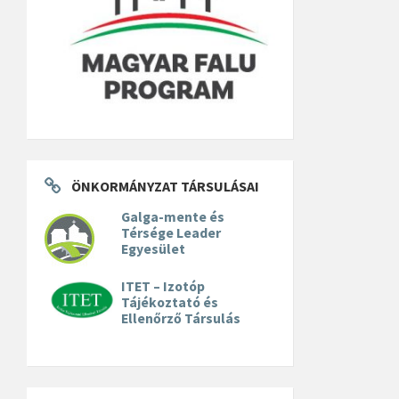
ÖNKORMÁNYZAT TÁRSULÁSAI
Galga-mente és
Térsége Leader
Egyesület
ITET – Izotóp
Tájékoztató és
Ellenőrző Társulás