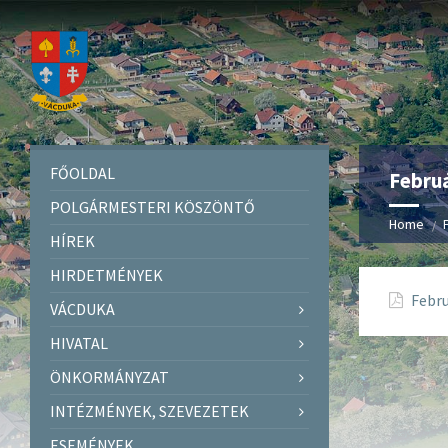
FŐOLDAL
Februá
POLGÁRMESTERI KÖSZÖNTŐ
Home
HÍREK
HIRDETMÉNYEK
Febru
VÁCDUKA
HIVATAL
ÖNKORMÁNYZAT
INTÉZMÉNYEK, SZEVEZETEK
ESEMÉNYEK