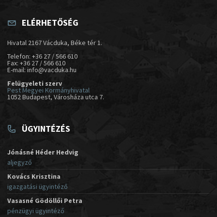
ELÉRHETŐSÉG
Hivatal 2167 Vácduka, Béke tér 1.
Telefon: +36 27 / 566 610
Fax: +36 27 / 566 610
E-mail: info@vacduka.hu
Felügyeleti szerv
Pest Megyei Kormányhivatal
1052 Budapest, Városháza utca 7.
ÜGYINTÉZÉS
Jónásné Héder Hedvig
aljegyző
Kovács Krisztina
igazgatási ügyintéző
Vasasné Gödöllői Petra
pénzügyi ügyintéző