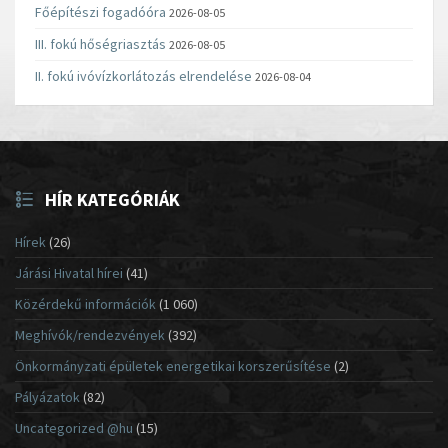
Főépítészi fogadóóra
2026-08-05
III. fokú hőségriasztás
2026-08-05
II. fokú ivóvízkorlátozás elrendelése
2026-08-04
HÍR KATEGÓRIÁK
Hírek
(26)
Járási Hivatal hírei
(41)
Közérdekű információk
(1 060)
Meghívók/rendezvények
(392)
Önkormányzati épületek energetikai korszerűsítése
(2)
Pályázatok
(82)
Uncategorized @hu
(15)