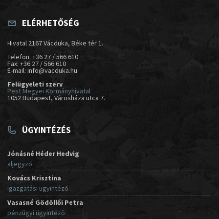
ELÉRHETŐSÉG
Hivatal 2167 Vácduka, Béke tér 1.
Telefon: +36 27 / 566 610
Fax: +36 27 / 566 610
E-mail: info@vacduka.hu
Felügyeleti szerv
Pest Megyei Kormányhivatal
1052 Budapest, Városháza utca 7.
ÜGYINTÉZÉS
Jónásné Héder Hedvig
aljegyző
Kovács Krisztina
igazgatási ügyintéző
Vasasné Gödöllői Petra
pénzügyi ügyintéző