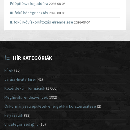
Főépítészi fogadóóra
2026-08-05
III. fokú hőségriasztás
2026-08-05
II. fokú ivóvízkorlátozás elrendelése
2026-08-04
HÍR KATEGÓRIÁK
Hírek
(26)
Járási Hivatal hírei
(41)
Közérdekű információk
(1 060)
Meghívók/rendezvények
(392)
Önkormányzati épületek energetikai korszerűsítése
(2)
Pályázatok
(82)
Uncategorized @hu
(15)