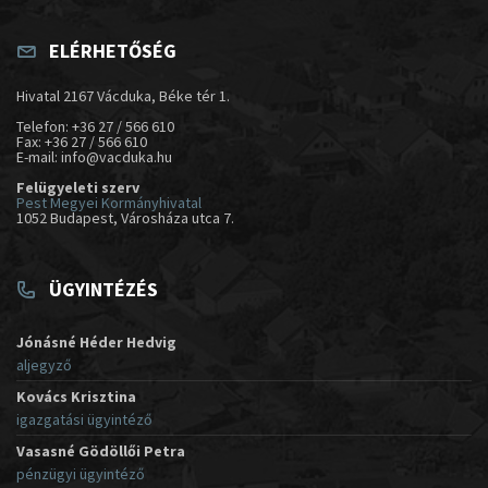
ELÉRHETŐSÉG
Hivatal 2167 Vácduka, Béke tér 1.
Telefon: +36 27 / 566 610
Fax: +36 27 / 566 610
E-mail: info@vacduka.hu
Felügyeleti szerv
Pest Megyei Kormányhivatal
1052 Budapest, Városháza utca 7.
ÜGYINTÉZÉS
Jónásné Héder Hedvig
aljegyző
Kovács Krisztina
igazgatási ügyintéző
Vasasné Gödöllői Petra
pénzügyi ügyintéző