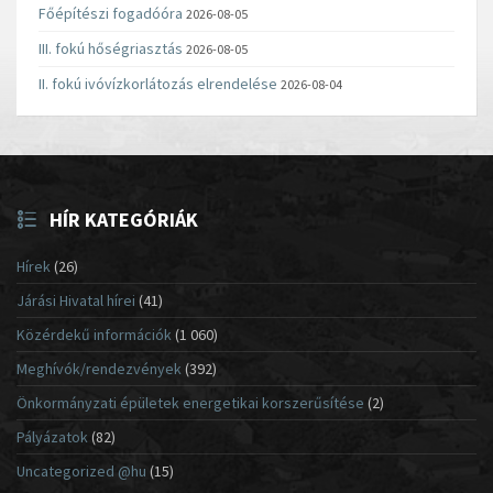
Főépítészi fogadóóra
2026-08-05
III. fokú hőségriasztás
2026-08-05
II. fokú ivóvízkorlátozás elrendelése
2026-08-04
HÍR KATEGÓRIÁK
Hírek
(26)
Járási Hivatal hírei
(41)
Közérdekű információk
(1 060)
Meghívók/rendezvények
(392)
Önkormányzati épületek energetikai korszerűsítése
(2)
Pályázatok
(82)
Uncategorized @hu
(15)