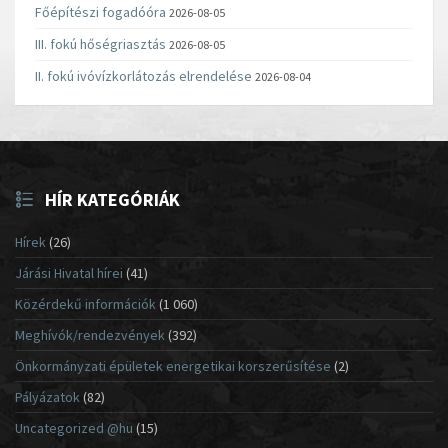
Főépítészi fogadóóra
2026-08-05
III. fokú hőségriasztás
2026-08-05
II. fokú ivóvízkorlátozás elrendelése
2026-08-04
HÍR KATEGÓRIÁK
Hírek
(26)
Járási Hivatal hírei
(41)
Közérdekű információk
(1 060)
Meghívók/rendezvények
(392)
Önkormányzati épületek energetikai korszerűsítése
(2)
Pályázatok
(82)
Uncategorized @hu
(15)