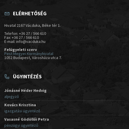
ELÉRHETŐSÉG
Hivatal 2167 Vácduka, Béke tér 1.
Telefon: +36 27 / 566 610
Fax: +36 27 / 566 610
E-mail: info@vacduka.hu
Felügyeleti szerv
Pest Megyei Kormányhivatal
1052 Budapest, Városháza utca 7.
ÜGYINTÉZÉS
Jónásné Héder Hedvig
aljegyző
Kovács Krisztina
igazgatási ügyintéző
Vasasné Gödöllői Petra
pénzügyi ügyintéző