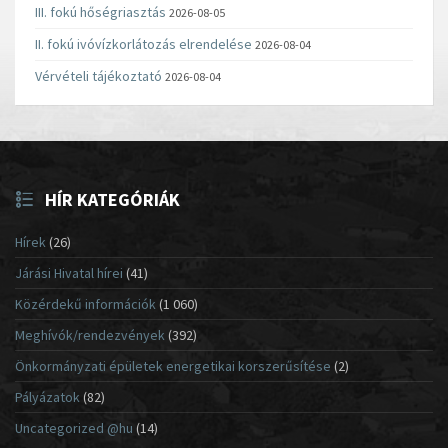
III. fokú hőségriasztás
2026-08-05
II. fokú ivóvízkorlátozás elrendelése
2026-08-04
Vérvételi tájékoztató
2026-08-04
HÍR KATEGÓRIÁK
Hírek
(26)
Járási Hivatal hírei
(41)
Közérdekű információk
(1 060)
Meghívók/rendezvények
(392)
Önkormányzati épületek energetikai korszerűsítése
(2)
Pályázatok
(82)
Uncategorized @hu
(14)