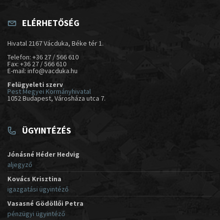
ELÉRHETŐSÉG
Hivatal 2167 Vácduka, Béke tér 1.
Telefon: +36 27 / 566 610
Fax: +36 27 / 566 610
E-mail: info@vacduka.hu
Felügyeleti szerv
Pest Megyei Kormányhivatal
1052 Budapest, Városháza utca 7.
ÜGYINTÉZÉS
Jónásné Héder Hedvig
aljegyző
Kovács Krisztina
igazgatási ügyintéző
Vasasné Gödöllői Petra
pénzügyi ügyintéző