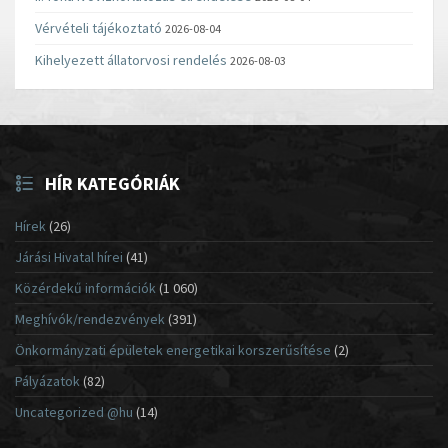
Vérvételi tájékoztató
2026-08-04
Kihelyezett állatorvosi rendelés
2026-08-03
HÍR KATEGÓRIÁK
Hírek
(26)
Járási Hivatal hírei
(41)
Közérdekű információk
(1 060)
Meghívók/rendezvények
(391)
Önkormányzati épületek energetikai korszerűsítése
(2)
Pályázatok
(82)
Uncategorized @hu
(14)