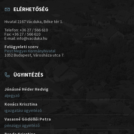
ELÉRHETŐSÉG
Hivatal 2167 Vácduka, Béke tér 1.
Telefon: +36 27 / 566 610
Fax: +36 27 / 566 610
E-mail: info@vacduka.hu
Felügyeleti szerv
Pest Megyei Kormányhivatal
1052 Budapest, Városháza utca 7.
ÜGYINTÉZÉS
Jónásné Héder Hedvig
aljegyző
Kovács Krisztina
igazgatási ügyintéző
Vasasné Gödöllői Petra
pénzügyi ügyintéző
Broda Krisztina