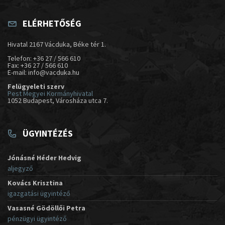
ELÉRHETŐSÉG
Hivatal 2167 Vácduka, Béke tér 1.
Telefon: +36 27 / 566 610
Fax: +36 27 / 566 610
E-mail: info@vacduka.hu
Felügyeleti szerv
Pest Megyei Kormányhivatal
1052 Budapest, Városháza utca 7.
ÜGYINTÉZÉS
Jónásné Héder Hedvig
aljegyző
Kovács Krisztina
igazgatási ügyintéző
Vasasné Gödöllői Petra
pénzügyi ügyintéző