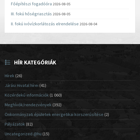
Főépítészi fogadóóra
2026-08-05
III. fokú hőségriasztás
2026-08-05
II. fokú ivóvízkorlátozás elrendelése
2026-08-04
HÍR KATEGÓRIÁK
Hírek
(26)
Járási Hivatal hírei
(41)
Közérdekű információk
(1 060)
Meghívók/rendezvények
(392)
Önkormányzati épületek energetikai korszerűsítése
(2)
Pályázatok
(82)
Uncategorized @hu
(15)