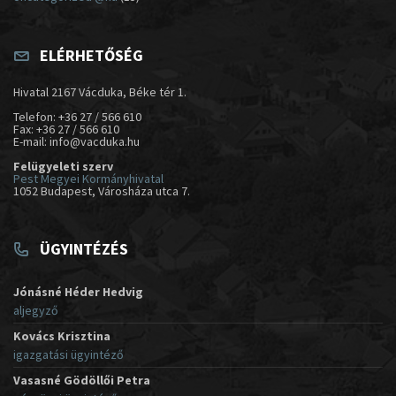
ELÉRHETŐSÉG
Hivatal 2167 Vácduka, Béke tér 1.
Telefon: +36 27 / 566 610
Fax: +36 27 / 566 610
E-mail: info@vacduka.hu
Felügyeleti szerv
Pest Megyei Kormányhivatal
1052 Budapest, Városháza utca 7.
ÜGYINTÉZÉS
Jónásné Héder Hedvig
aljegyző
Kovács Krisztina
igazgatási ügyintéző
Vasasné Gödöllői Petra