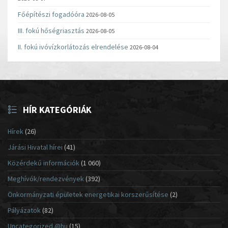
Főépítészi fogadóóra
2026-08-05
III. fokú hőségriasztás
2026-08-05
II. fokú ivóvízkorlátozás elrendelése
2026-08-04
HÍR KATEGÓRIÁK
Hírek
(26)
Járási Hivatal hírei
(41)
Közérdekű információk
(1 060)
Meghívók/rendezvények
(392)
Önkormányzati épületek energetikai korszerűsítése
(2)
Pályázatok
(82)
Uncategorized @hu
(15)