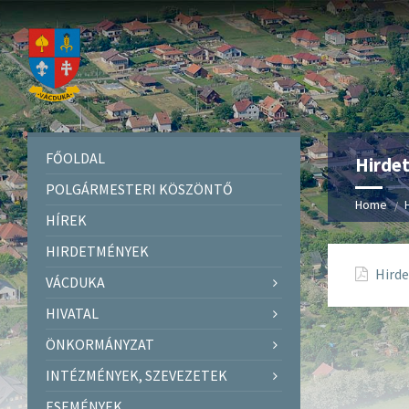
FŐOLDAL
Hirde
POLGÁRMESTERI KÖSZÖNTŐ
Home
HÍREK
HIRDETMÉNYEK
Hird
VÁCDUKA
HIVATAL
ÖNKORMÁNYZAT
INTÉZMÉNYEK, SZEVEZETEK
ESEMÉNYEK