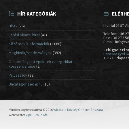
HÍR KATEGÓRIÁK
ELÉRH
Hivatal 2167 Vá
Hírek
(26)
Telefon: +36 27
Járási Hivatal hírei
(41)
Fax: +36 27 / 5
E-mail: info@v
Közérdekű információk
(1 060)
Felügyeleti s
Meghívók/rendezvények
(392)
Pest Megyei K
1052 Budapest,
Önkormányzati épületek energetikai
korszerűsítése
(2)
Pályázatok
(82)
Uncategorized @hu
(15)
Minden Jog fenntartva © 2016
Vácduka Község Önkormányzata
Webmester
VipIT Group Kft.