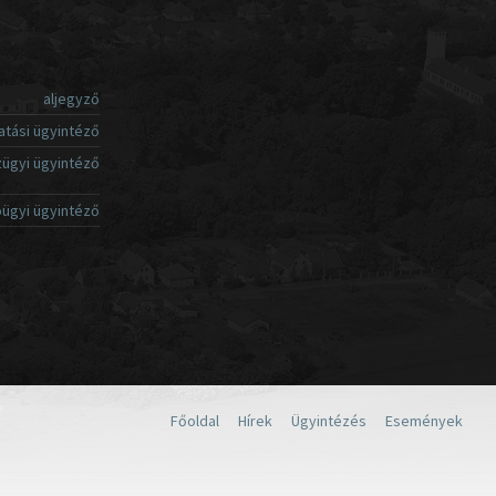
aljegyző
atási ügyintéző
ügyi ügyintéző
ügyi ügyintéző
Főoldal
Hírek
Ügyintézés
Események