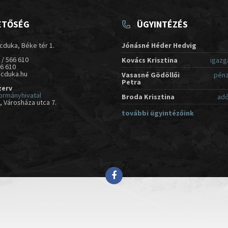
ETŐSÉG
ÜGYINTÉZÉS
cduka, Béke tér 1.
Jónásné Héder Hedvig
 / 566 610
Kovács Krisztina
igazg
66 610
acduka.hu
Vasasné Gödöllői
pénz
Petra
zerv
ormányhivatal
Broda Krisztina
adó
 Városháza utca 7.
további ügyintézőink