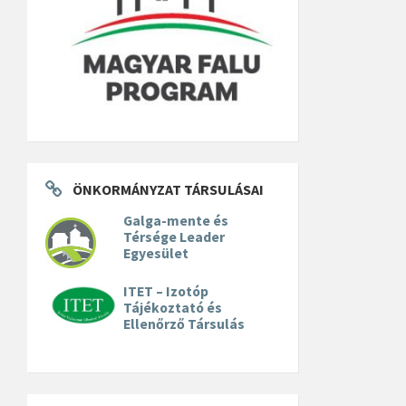
ÖNKORMÁNYZAT TÁRSULÁSAI
Galga-mente és
Térsége Leader
Egyesület
ITET – Izotóp
Tájékoztató és
Ellenőrző Társulás