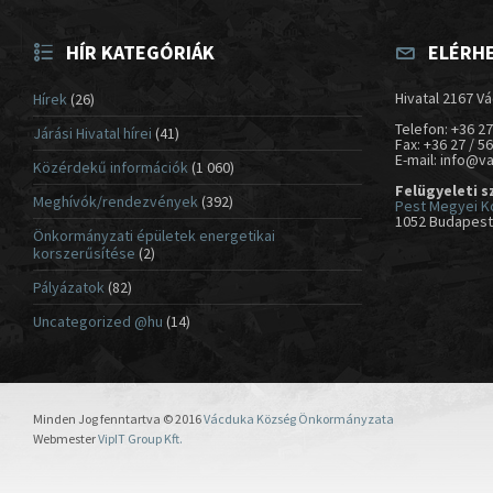
HÍR KATEGÓRIÁK
ELÉRH
Hivatal 2167 Vá
Hírek
(26)
Telefon: +36 27
Járási Hivatal hírei
(41)
Fax: +36 27 / 5
E-mail: info@v
Közérdekű információk
(1 060)
Felügyeleti s
Meghívók/rendezvények
(392)
Pest Megyei K
1052 Budapest,
Önkormányzati épületek energetikai
korszerűsítése
(2)
Pályázatok
(82)
Uncategorized @hu
(14)
Minden Jog fenntartva © 2016
Vácduka Község Önkormányzata
Webmester
VipIT Group Kft.