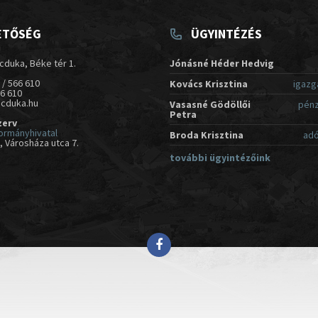
ETŐSÉG
ÜGYINTÉZÉS
cduka, Béke tér 1.
Jónásné Héder Hedvig
 / 566 610
Kovács Krisztina
igazg
66 610
acduka.hu
Vasasné Gödöllői
pénz
Petra
zerv
ormányhivatal
Broda Krisztina
adó
 Városháza utca 7.
további ügyintézőink