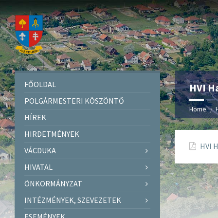
FŐOLDAL
HVI H
POLGÁRMESTERI KÖSZÖNTŐ
Home
HÍREK
HIRDETMÉNYEK
HVI 
VÁCDUKA
HIVATAL
ÖNKORMÁNYZAT
INTÉZMÉNYEK, SZEVEZETEK
ESEMÉNYEK