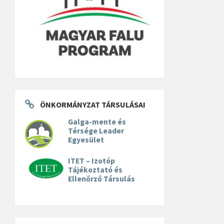
ÖNKORMÁNYZAT TÁRSULÁSAI
Galga-mente és
Térsége Leader
Egyesület
ITET – Izotóp
Tájékoztató és
Ellenőrző Társulás