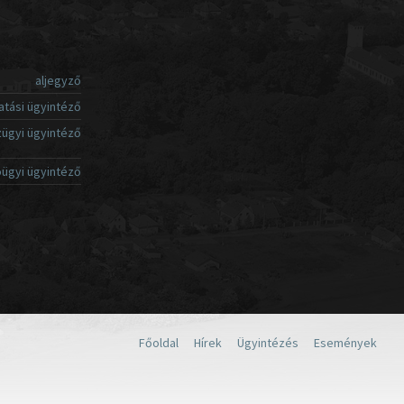
aljegyző
atási ügyintéző
ügyi ügyintéző
ügyi ügyintéző
Főoldal
Hírek
Ügyintézés
Események