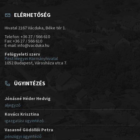
ELÉRHETŐSÉG
Hivatal 2167 Vácduka, Béke tér 1.
Telefon: +36 27 / 566 610
Fax: +36 27 / 566 610
E-mail: info@vacduka.hu
Felügyeleti szerv
Pest Megyei Kormányhivatal
1052 Budapest, Városháza utca 7.
ÜGYINTÉZÉS
Jónásné Héder Hedvig
aljegyző
Kovács Krisztina
igazgatási ügyintéző
Vasasné Gödöllői Petra
pénzügyi ügyintéző