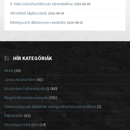
II. fokú ivóvízkorlátozás elrendelése
2026-08-04
Vérvételi tájékoztató
2026-08-04
Kihelyezett állatorvosi rendelés
2026-08-03
HÍR KATEGÓRIÁK
Hírek
(26)
Járási Hivatal hírei
(41)
Közérdekű információk
(1 060)
Meghívók/rendezvények
(391)
Önkormányzati épületek energetikai korszerűsítése
(2)
Pályázatok
(82)
Uncategorized @hu
(14)