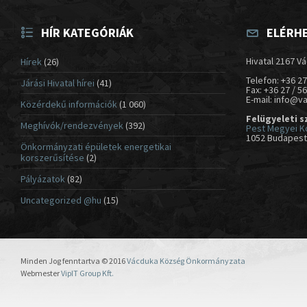
HÍR KATEGÓRIÁK
ELÉRH
Hivatal 2167 Vá
Hírek
(26)
Telefon: +36 27
Járási Hivatal hírei
(41)
Fax: +36 27 / 5
E-mail: info@v
Közérdekű információk
(1 060)
Felügyeleti s
Meghívók/rendezvények
(392)
Pest Megyei K
1052 Budapest,
Önkormányzati épületek energetikai
korszerűsítése
(2)
Pályázatok
(82)
Uncategorized @hu
(15)
Minden Jog fenntartva © 2016
Vácduka Község Önkormányzata
Webmester
VipIT Group Kft.