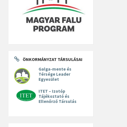
ÖNKORMÁNYZAT TÁRSULÁSAI
Galga-mente és
Térsége Leader
Egyesület
ITET – Izotóp
Tájékoztató és
Ellenőrző Társulás