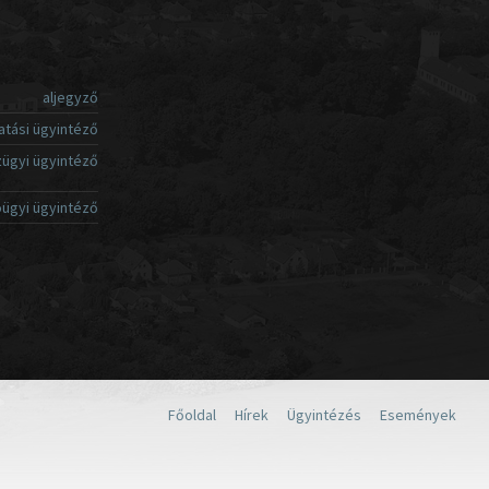
aljegyző
atási ügyintéző
ügyi ügyintéző
ügyi ügyintéző
Főoldal
Hírek
Ügyintézés
Események