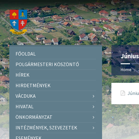
FŐOLDAL
Június
POLGÁRMESTERI KÖSZÖNTŐ
Home
HÍREK
HIRDETMÉNYEK
Júniu
VÁCDUKA
HIVATAL
ÖNKORMÁNYZAT
INTÉZMÉNYEK, SZEVEZETEK
ESEMÉNYEK