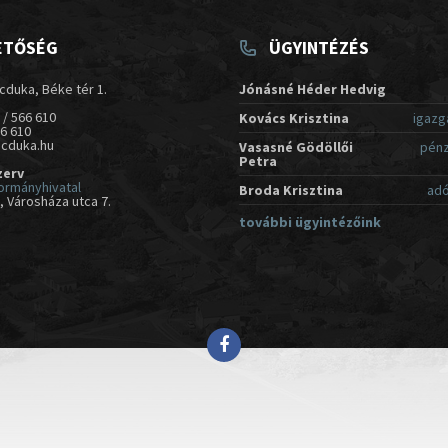
ETŐSÉG
ÜGYINTÉZÉS
cduka, Béke tér 1.
Jónásné Héder Hedvig
 / 566 610
Kovács Krisztina
igazg
66 610
acduka.hu
Vasasné Gödöllői
pénz
Petra
zerv
ormányhivatal
Broda Krisztina
adó
 Városháza utca 7.
további ügyintézőink