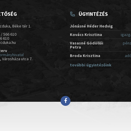
ETŐSÉG
ÜGYINTÉZÉS
cduka, Béke tér 1.
Jónásné Héder Hedvig
 / 566 610
Kovács Krisztina
igazg
66 610
acduka.hu
Vasasné Gödöllői
pénz
Petra
zerv
ormányhivatal
Broda Krisztina
adó
 Városháza utca 7.
további ügyintézőink