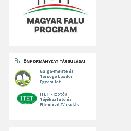
ÖNKORMÁNYZAT TÁRSULÁSAI
Galga-mente és
Térsége Leader
Egyesület
ITET – Izotóp
Tájékoztató és
Ellenőrző Társulás