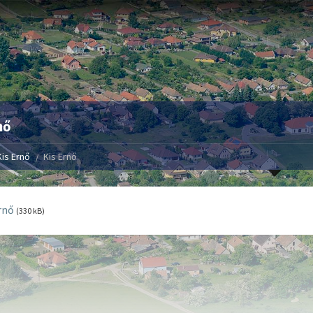
nő
Kis Ernő
Kis Ernő
rnő
(330 kB)