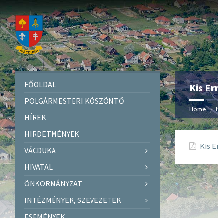
FŐOLDAL
Kis Er
POLGÁRMESTERI KÖSZÖNTŐ
Home
HÍREK
HIRDETMÉNYEK
Kis E
VÁCDUKA
HIVATAL
ÖNKORMÁNYZAT
INTÉZMÉNYEK, SZEVEZETEK
ESEMÉNYEK