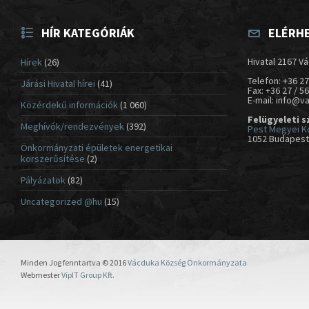
HÍR KATEGÓRIÁK
ELÉRH
Hivatal 2167 Vá
Hírek
(26)
Telefon: +36 27
Járási Hivatal hírei
(41)
Fax: +36 27 / 5
E-mail: info@v
Közérdekű információk
(1 060)
Felügyeleti s
Meghívók/rendezvények
(392)
Pest Megyei K
1052 Budapest,
Önkormányzati épületek energetikai
korszerűsítése
(2)
Pályázatok
(82)
Uncategorized @hu
(15)
Minden Jog fenntartva © 2016
Vácduka Község Önkormányzata
Webmester
VipIT Group Kft.