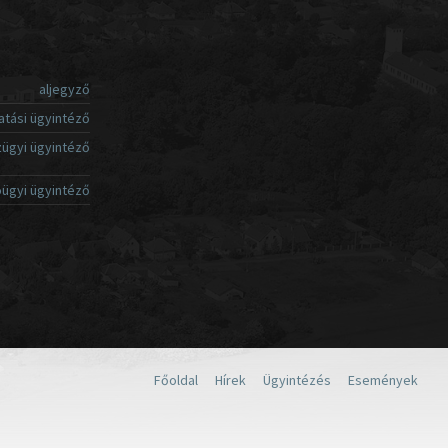
aljegyző
atási ügyintéző
ügyi ügyintéző
ügyi ügyintéző
Főoldal
Hírek
Ügyintézés
Események