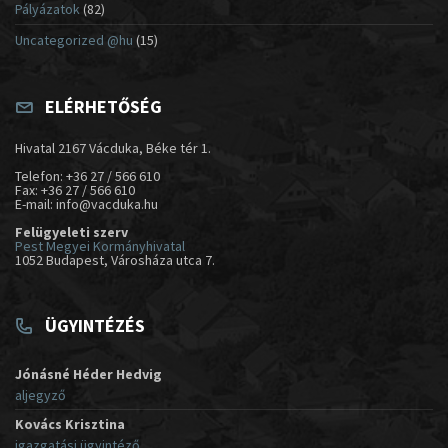
Pályázatok
(82)
Uncategorized @hu
(15)
ELÉRHETŐSÉG
Hivatal 2167 Vácduka, Béke tér 1.
Telefon: +36 27 / 566 610
Fax: +36 27 / 566 610
E-mail: info@vacduka.hu
Felügyeleti szerv
Pest Megyei Kormányhivatal
1052 Budapest, Városháza utca 7.
ÜGYINTÉZÉS
Jónásné Héder Hedvig
aljegyző
Kovács Krisztina
igazgatási ügyintéző