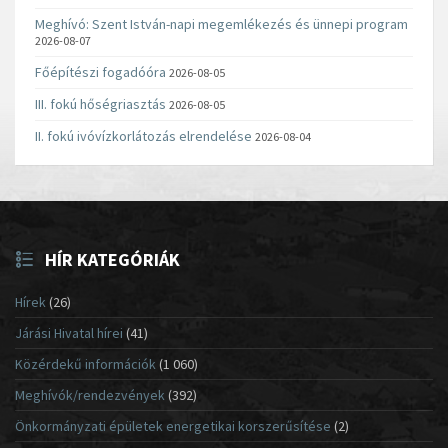
Meghívó: Szent István-napi megemlékezés és ünnepi program
2026-08-07
Főépítészi fogadóóra
2026-08-05
III. fokú hőségriasztás
2026-08-05
II. fokú ivóvízkorlátozás elrendelése
2026-08-04
HÍR KATEGÓRIÁK
Hírek
(26)
Járási Hivatal hírei
(41)
Közérdekű információk
(1 060)
Meghívók/rendezvények
(392)
Önkormányzati épületek energetikai korszerűsítése
(2)