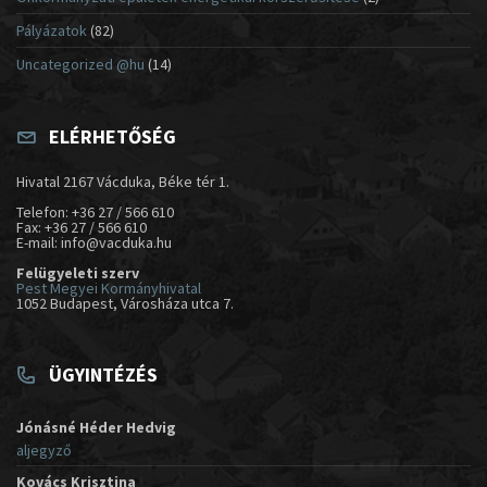
Pályázatok
(82)
Uncategorized @hu
(14)
ELÉRHETŐSÉG
Hivatal 2167 Vácduka, Béke tér 1.
Telefon: +36 27 / 566 610
Fax: +36 27 / 566 610
E-mail: info@vacduka.hu
Felügyeleti szerv
Pest Megyei Kormányhivatal
1052 Budapest, Városháza utca 7.
ÜGYINTÉZÉS
Jónásné Héder Hedvig
aljegyző
Kovács Krisztina