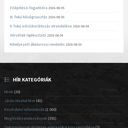
Főépítészi fogadóóra
2026-08-05
III. fokú hőségriasztás
2026-08-05
II. fokú ivóvízkorlátozás elrendelése
2026-08-04
Vérvételi tájékoztató
2026-08-04
Kihelyezett állatorvosi rendelés
2026-08-03
HÍR KATEGÓRIÁK
Hírek
(26)
Járási Hivatal hírei
(41)
Közérdekű információk
(1 060)
Meghívók/rendezvények
(391)
Önkormányzati épületek energetikai korszerűsítése
(2)