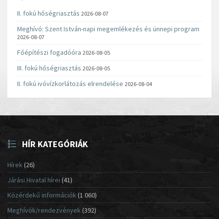
II. fokú hőségriasztás
2026-08-07
Meghívó: Szent István-napi megemlékezés és ünnepi program
2026-08-07
Főépítészi fogadóóra
2026-08-05
III. fokú hőségriasztás
2026-08-05
II. fokú ivóvízkorlátozás elrendelése
2026-08-04
HÍR KATEGÓRIÁK
Hírek
(26)
Járási Hivatal hírei
(41)
Közérdekű információk
(1 060)
Meghívók/rendezvények
(392)