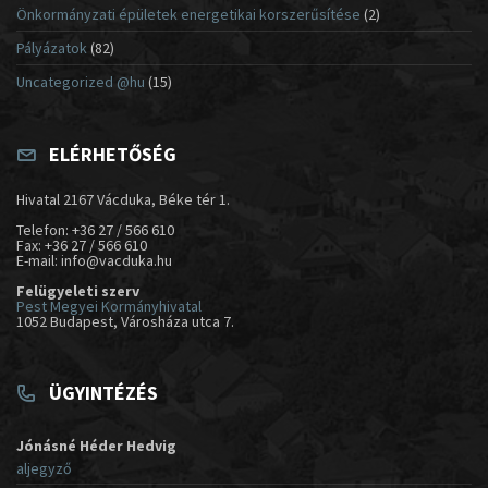
Önkormányzati épületek energetikai korszerűsítése
(2)
Pályázatok
(82)
Uncategorized @hu
(15)
ELÉRHETŐSÉG
Hivatal 2167 Vácduka, Béke tér 1.
Telefon: +36 27 / 566 610
Fax: +36 27 / 566 610
E-mail: info@vacduka.hu
Felügyeleti szerv
Pest Megyei Kormányhivatal
1052 Budapest, Városháza utca 7.
ÜGYINTÉZÉS
Jónásné Héder Hedvig
aljegyző