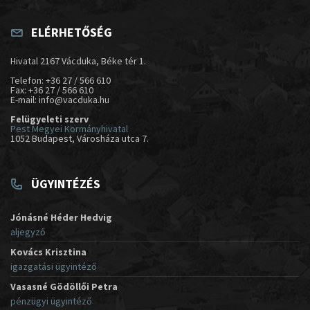
ELÉRHETŐSÉG
Hivatal 2167 Vácduka, Béke tér 1.
Telefon: +36 27 / 566 610
Fax: +36 27 / 566 610
E-mail: info@vacduka.hu
Felügyeleti szerv
Pest Megyei Kormányhivatal
1052 Budapest, Városháza utca 7.
ÜGYINTÉZÉS
Jónásné Héder Hedvig
aljegyző
Kovács Krisztina
igazgatási ügyintéző
Vasasné Gödöllői Petra
pénzügyi ügyintéző