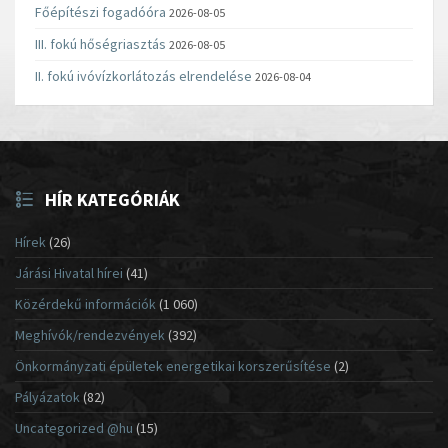
Főépítészi fogadóóra
2026-08-05
III. fokú hőségriasztás
2026-08-05
II. fokú ivóvízkorlátozás elrendelése
2026-08-04
HÍR KATEGÓRIÁK
Hírek
(26)
Járási Hivatal hírei
(41)
Közérdekű információk
(1 060)
Meghívók/rendezvények
(392)
Önkormányzati épületek energetikai korszerűsítése
(2)
Pályázatok
(82)
Uncategorized @hu
(15)