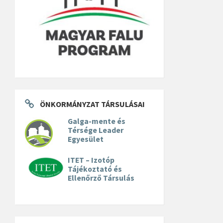
ÖNKORMÁNYZAT TÁRSULÁSAI
Galga-mente és
Térsége Leader
Egyesület
ITET – Izotóp
Tájékoztató és
Ellenőrző Társulás