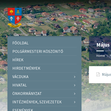
FŐOLDAL
Május 
POLGÁRMESTERI KÖSZÖNTŐ
Home
HÍREK
HIRDETMÉNYEK
Május
VÁCDUKA
HIVATAL
ÖNKORMÁNYZAT
INTÉZMÉNYEK, SZEVEZETEK
ESEMÉNYEK