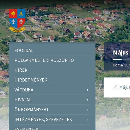
FŐOLDAL
Május 
POLGÁRMESTERI KÖSZÖNTŐ
Home
HÍREK
HIRDETMÉNYEK
Május
VÁCDUKA
HIVATAL
ÖNKORMÁNYZAT
INTÉZMÉNYEK, SZEVEZETEK
ESEMÉNYEK