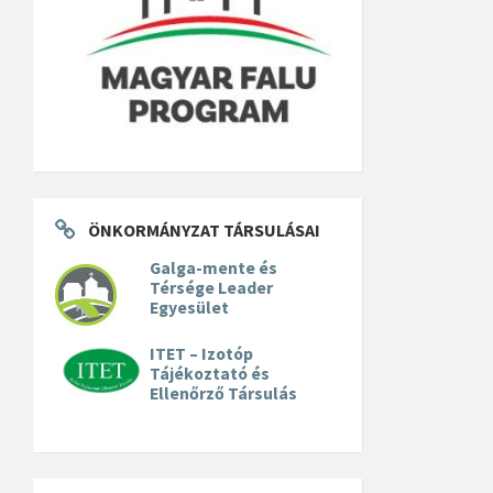
ÖNKORMÁNYZAT TÁRSULÁSAI
Galga-mente és
Térsége Leader
Egyesület
ITET – Izotóp
Tájékoztató és
Ellenőrző Társulás