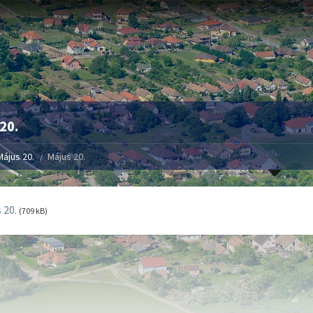
20.
Május 20.
Május 20.
 20.
(709 kB)