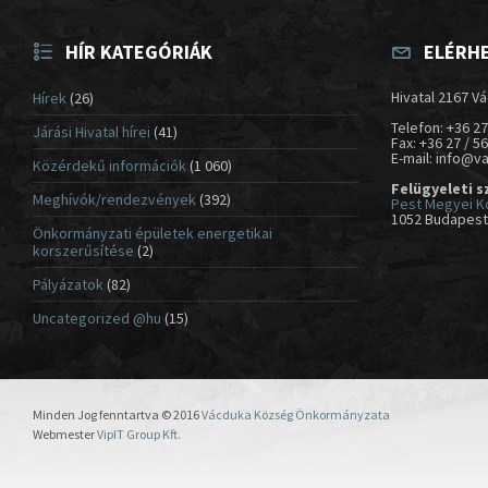
HÍR KATEGÓRIÁK
ELÉRH
Hivatal 2167 Vá
Hírek
(26)
Telefon: +36 27
Járási Hivatal hírei
(41)
Fax: +36 27 / 5
E-mail: info@v
Közérdekű információk
(1 060)
Felügyeleti s
Meghívók/rendezvények
(392)
Pest Megyei K
1052 Budapest,
Önkormányzati épületek energetikai
korszerűsítése
(2)
Pályázatok
(82)
Uncategorized @hu
(15)
Minden Jog fenntartva © 2016
Vácduka Község Önkormányzata
Webmester
VipIT Group Kft.