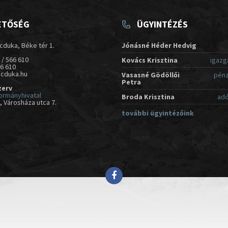
ETŐSÉG
ÜGYINTÉZÉS
cduka, Béke tér 1.
Jónásné Héder Hedvig
 / 566 610
Kovács Krisztina
igazg
66 610
acduka.hu
Vasasné Gödöllői
pénz
Petra
zerv
ormányhivatal
Broda Krisztina
adó
 Városháza utca 7.
további ügyintézőink