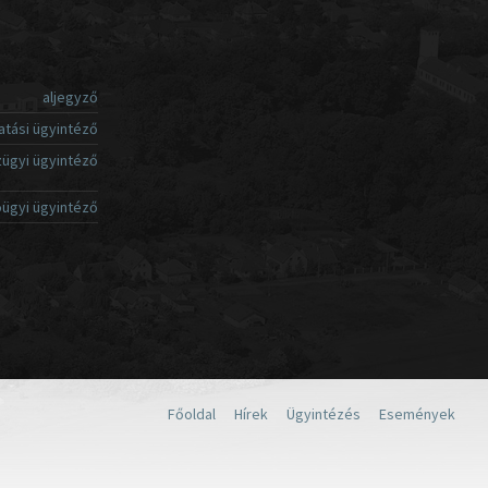
aljegyző
atási ügyintéző
ügyi ügyintéző
ügyi ügyintéző
Főoldal
Hírek
Ügyintézés
Események