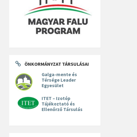
ÖNKORMÁNYZAT TÁRSULÁSAI
Galga-mente és
Térsége Leader
Egyesület
ITET – Izotóp
Tájékoztató és
Ellenőrző Társulás