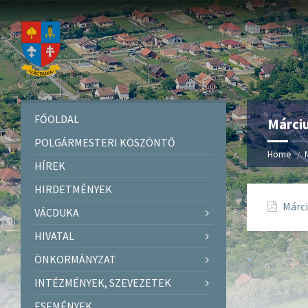
FŐOLDAL
Márciu
POLGÁRMESTERI KÖSZÖNTŐ
Home
HÍREK
HIRDETMÉNYEK
Márci
VÁCDUKA
HIVATAL
ÖNKORMÁNYZAT
INTÉZMÉNYEK, SZEVEZETEK
ESEMÉNYEK