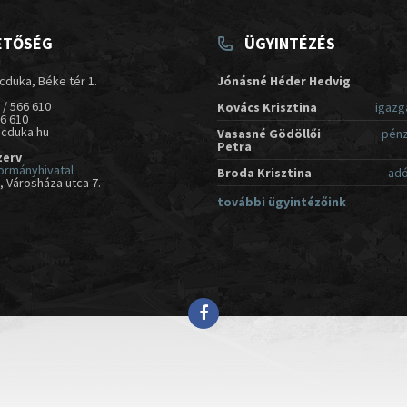
ETŐSÉG
ÜGYINTÉZÉS
cduka, Béke tér 1.
Jónásné Héder Hedvig
 / 566 610
Kovács Krisztina
igazg
66 610
acduka.hu
Vasasné Gödöllői
pénz
Petra
zerv
ormányhivatal
Broda Krisztina
adó
 Városháza utca 7.
további ügyintézőink