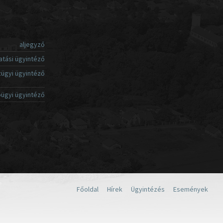
aljegyző
atási ügyintéző
ügyi ügyintéző
ügyi ügyintéző
Főoldal
Hírek
Ügyintézés
Események