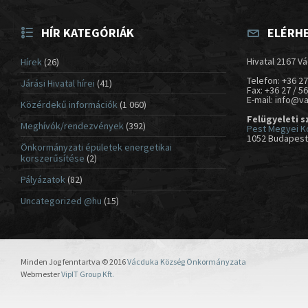
HÍR KATEGÓRIÁK
ELÉRH
Hivatal 2167 Vá
Hírek
(26)
Telefon: +36 27
Járási Hivatal hírei
(41)
Fax: +36 27 / 5
E-mail: info@v
Közérdekű információk
(1 060)
Felügyeleti s
Meghívók/rendezvények
(392)
Pest Megyei K
1052 Budapest,
Önkormányzati épületek energetikai
korszerűsítése
(2)
Pályázatok
(82)
Uncategorized @hu
(15)
Minden Jog fenntartva © 2016
Vácduka Község Önkormányzata
Webmester
VipIT Group Kft.