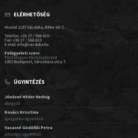
ELÉRHETŐSÉG
Hivatal 2167 Vácduka, Béke tér 1.
Telefon: +36 27 / 566 610
Fax: +36 27 / 566 610
E-mail: info@vacduka.hu
Felügyeleti szerv
Pest Megyei Kormányhivatal
1052 Budapest, Városháza utca 7.
ÜGYINTÉZÉS
Jónásné Héder Hedvig
aljegyző
Kovács Krisztina
igazgatási ügyintéző
Vasasné Gödöllői Petra
pénzügyi ügyintéző