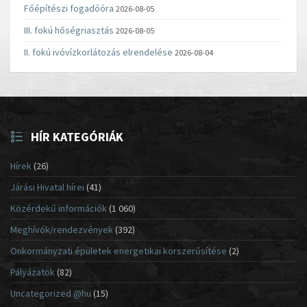
Főépítészi fogadóóra
2026-08-05
III. fokú hőségriasztás
2026-08-05
II. fokú ivóvízkorlátozás elrendelése
2026-08-04
HÍR KATEGÓRIÁK
Hírek
(26)
Járási Hivatal hírei
(41)
Közérdekű információk
(1 060)
Meghívók/rendezvények
(392)
Önkormányzati épületek energetikai korszerűsítése
(2)
Pályázatok
(82)
Uncategorized @hu
(15)