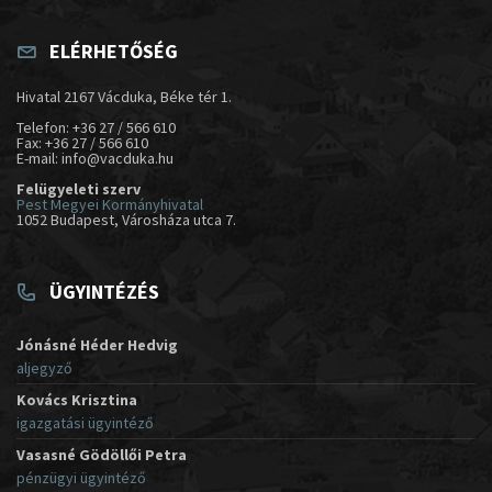
ELÉRHETŐSÉG
Hivatal 2167 Vácduka, Béke tér 1.
Telefon: +36 27 / 566 610
Fax: +36 27 / 566 610
E-mail: info@vacduka.hu
Felügyeleti szerv
Pest Megyei Kormányhivatal
1052 Budapest, Városháza utca 7.
ÜGYINTÉZÉS
Jónásné Héder Hedvig
aljegyző
Kovács Krisztina
igazgatási ügyintéző
Vasasné Gödöllői Petra
pénzügyi ügyintéző