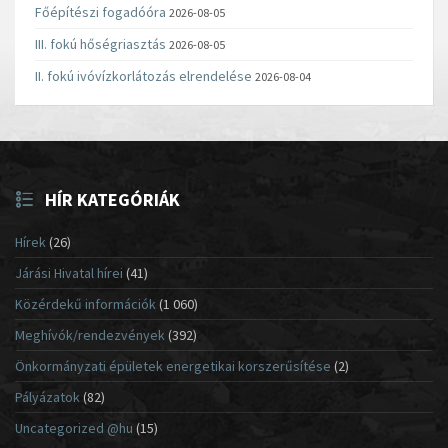
Főépítészi fogadóóra
2026-08-05
III. fokú hőségriasztás
2026-08-05
II. fokú ivóvízkorlátozás elrendelése
2026-08-04
HÍR KATEGÓRIÁK
Hírek
(26)
Járási Hivatal hírei
(41)
Közérdekű információk
(1 060)
Meghívók/rendezvények
(392)
Önkormányzati épületek energetikai korszerűsítése
(2)
Pályázatok
(82)
Uncategorized @hu
(15)