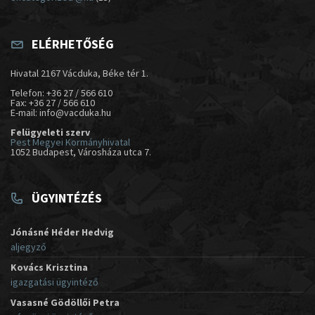
ELÉRHETŐSÉG
Hivatal 2167 Vácduka, Béke tér 1.
Telefon: +36 27 / 566 610
Fax: +36 27 / 566 610
E-mail: info@vacduka.hu
Felügyeleti szerv
Pest Megyei Kormányhivatal
1052 Budapest, Városháza utca 7.
ÜGYINTÉZÉS
Jónásné Héder Hedvig
aljegyző
Kovács Krisztina
igazgatási ügyintéző
Vasasné Gödöllői Petra