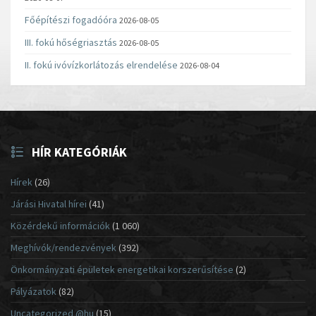
Főépítészi fogadóóra
2026-08-05
III. fokú hőségriasztás
2026-08-05
II. fokú ivóvízkorlátozás elrendelése
2026-08-04
HÍR KATEGÓRIÁK
Hírek
(26)
Járási Hivatal hírei
(41)
Közérdekű információk
(1 060)
Meghívók/rendezvények
(392)
Önkormányzati épületek energetikai korszerűsítése
(2)
Pályázatok
(82)
Uncategorized @hu
(15)